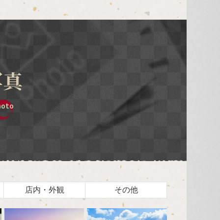
写真
hoto
店内・外観
その他