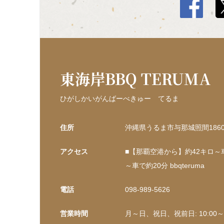
東海岸BBQ TERUMA
ひがしかいがんばーべきゅー てるま
住所
沖縄県うるま市与那城照間1860-1
アクセス
■【那覇空港から】約42キロ
～車で約20分 bbqteruma
電話
098-989-5626
営業時間
月～日、祝日、祝前日: 10:00～20